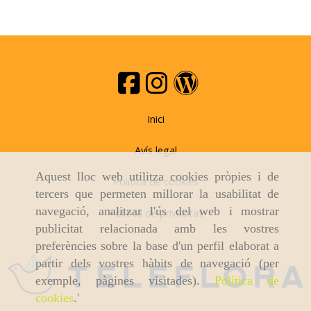
Inici
Avís legal
Aquest lloc web utilitza cookies pròpies i de
Politica de cookies
tercers que permeten millorar la usabilitat de
navegació, analitzar l'ús del web i mostrar
Politica de privacitat
publicitat relacionada amb les vostres
preferències sobre la base d'un perfil elaborat a
partir dels vostres hàbits de navegació (per
exemple, pàgines visitades).
Política de
cookies
.'