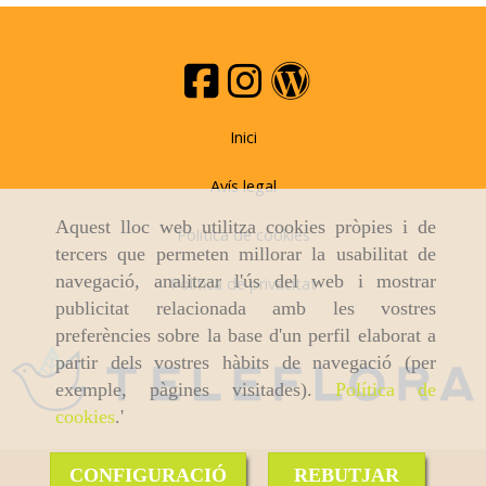
Inici
Avís legal
Aquest lloc web utilitza cookies pròpies i de
Politica de cookies
tercers que permeten millorar la usabilitat de
navegació, analitzar l'ús del web i mostrar
Politica de privacitat
publicitat relacionada amb les vostres
preferències sobre la base d'un perfil elaborat a
partir dels vostres hàbits de navegació (per
exemple, pàgines visitades).
Política de
cookies
.'
CONFIGURACIÓ
REBUTJAR